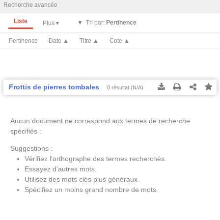
Recherche avancée
Liste
Tri par:
Pertinence
Pertinence
Date ▲
Titre ▲
Cote ▲
Frottis de pierres tombales
0 résultat (N/A)
Tous les résultats
Tous les résultats
(Max 250)
(Max 500)
Cette page
Cette page
Aucun document ne correspond aux termes de recherche
spécifiés :
Suggestions :
Vérifiez l'orthographe des termes recherchés.
Essayez d'autres mots.
Utilisez des mots clés plus généraux.
Spécifiez un moins grand nombre de mots.