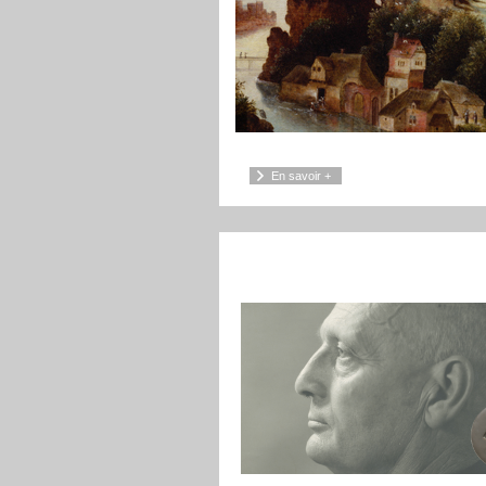
Les collections concernent le patrimoin
En savoir +
namurois depuis la préhistoire jusqu'à la
production contemporaine.