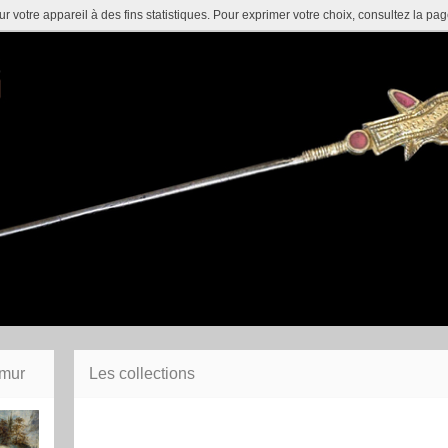
 votre appareil à des fins statistiques. Pour exprimer votre choix, consultez la page
amur
Les collections