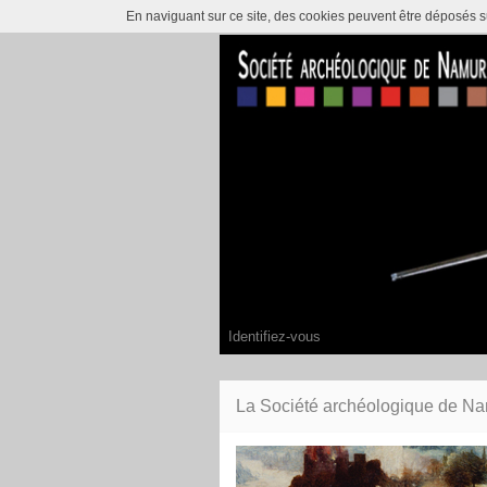
En naviguant sur ce site, des cookies peuvent être déposés sur
Identifiez-vous
La Société archéologique de N