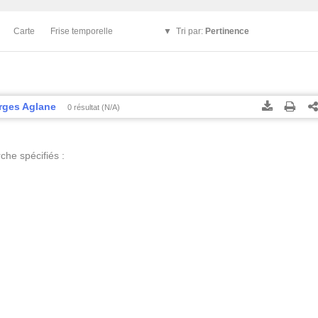
Carte
Frise temporelle
Tri par:
Pertinence
rges Aglane
0 résultat (N/A)
Tous les résultats
Tous les résultats
(Max 250)
(Max 5
Cette page
Cette page
he spécifiés :