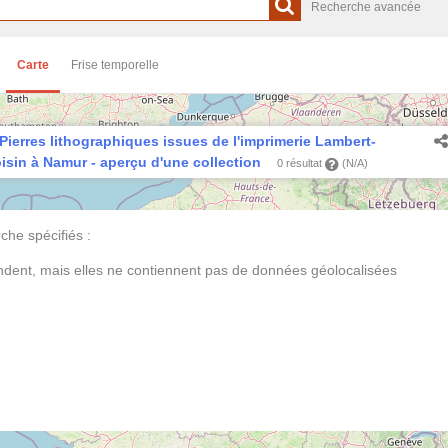
Recherche avancée
Carte
Frise temporelle
Pierres lithographiques issues de l'imprimerie Lambert-
isin à Namur - aperçu d'une collection
0 résultat
(N/A)
he spécifiés :
ondent, mais elles ne contiennent pas de données géolocalisées