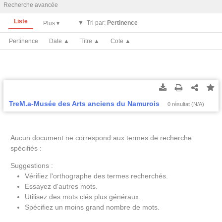
Recherche avancée
Liste
Tri par:
Pertinence
Pertinence
Date ▲
Titre ▲
Cote ▲
Tous les résultats
Tous les résultats
(Max 250)
(Max 500)
TreM.a-Musée des Arts anciens du Namurois
0 résultat (N/A)
Cette page
Cette page
Aucun document ne correspond aux termes de recherche
spécifiés :
Suggestions :
Vérifiez l'orthographe des termes recherchés.
Essayez d'autres mots.
Utilisez des mots clés plus généraux.
Spécifiez un moins grand nombre de mots.